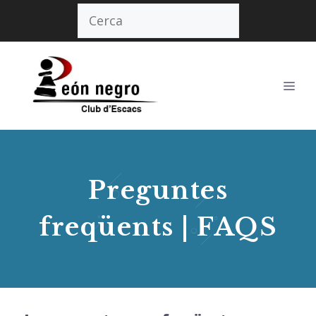
Vés
Cerca
al
contingut
Me
Preguntes
freqüents | FAQS